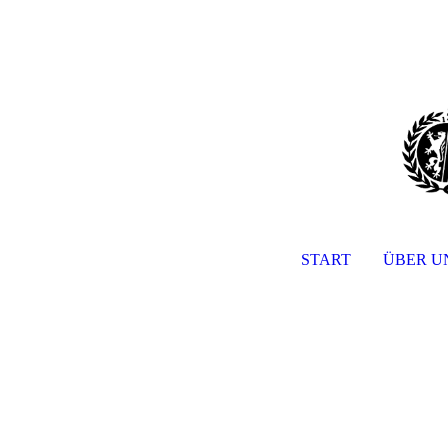
START
ÜBER U