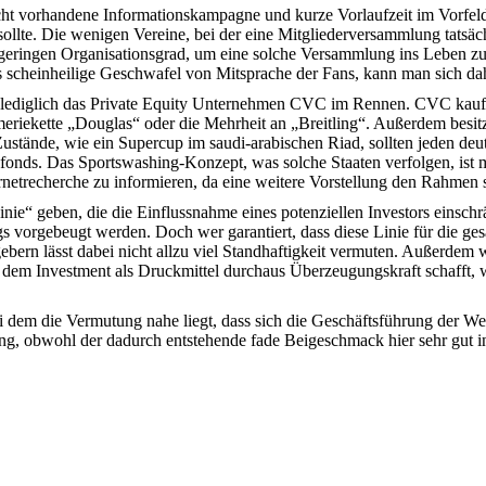
icht vorhandene Informationskampagne und kurze Vorlaufzeit im Vorfel
sollte. Die wenigen Vereine, bei der eine Mitgliederversammlung tatsä
geringen Organisationsgrad, um eine solche Versammlung ins Leben zu 
s scheinheilige Geschwafel von Mitsprache der Fans, kann man sich d
st lediglich das Private Equity Unternehmen CVC im Rennen. CVC kauft
meriekette „Douglas“ oder die Mehrheit an „Breitling“. Außerdem besi
ustände, wie ein Supercup im saudi-arabischen Riad, sollten jeden deut
fonds. Das Sportswashing-Konzept, was solche Staaten verfolgen, ist m
ernetrecherche zu informieren, da eine weitere Vorstellung den Rahmen
inie“ geben, die die Einflussnahme eines potenziellen Investors einschr
gs vorgebeugt werden. Doch wer garantiert, dass diese Linie für die ge
rn lässt dabei nicht allzu viel Standhaftigkeit vermuten. Außerdem wir
dem Investment als Druckmittel durchaus Überzeugungskraft schafft, w
 dem die Vermutung nahe liegt, dass sich die Geschäftsführung der We
tung, obwohl der dadurch entstehende fade Beigeschmack hier sehr gut 