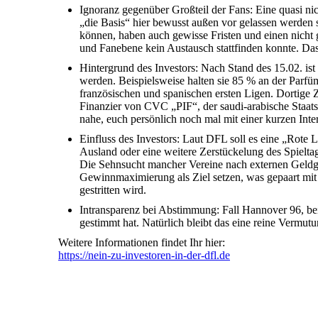
Ignoranz gegenüber Großteil der Fans: Eine quasi n
„die Basis“ hier bewusst außen vor gelassen werden 
können, haben auch gewisse Fristen und einen nicht 
und Fanebene kein Austausch stattfinden konnte. Da
Hintergrund des Investors: Nach Stand des 15.02. i
werden. Beispielsweise halten sie 85 % an der Parfü
französischen und spanischen ersten Ligen. Dortige Z
Finanzier von CVC „PIF“, der saudi-arabische Staats
nahe, euch persönlich noch mal mit einer kurzen Int
Einfluss des Investors: Laut DFL soll es eine „Rote L
Ausland oder eine weitere Zerstückelung des Spielta
Die Sehnsucht mancher Vereine nach externen Geldgebe
Gewinnmaximierung als Ziel setzen, was gepaart mit 
gestritten wird.
Intransparenz bei Abstimmung: Fall Hannover 96, bei
gestimmt hat. Natürlich bleibt das eine reine Vermu
Weitere Informationen findet Ihr hier:
https://nein-zu-investoren-in-der-dfl.de