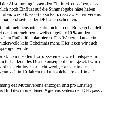
d der Abstimmung lassen den Eindruck entstehen, dass
chlich noch Einfluss auf die Stimmabgabe hätte haben
rufen, weshalb es oft dazu kam, dass zwischen Vereins-
ahingehend seitens der DFL auch schenken.
 Unternehmensanteile, die nicht an der Börse gehandelt
tzt das Unternehmen jeweils ungefähr 10 % an den
schen Fußballfan alarmieren. Des Weiteren lautet ein
ittlerweile kein Geheimnis mehr. Hier legen wir euch
 sprengen würde.
änkt. Damit sollen Horrorszenarien, wie Finalspiele im
samte Laufzeit des Deals konsequent durchgesetzt wird?
d sich ein Investor nicht weniger als die totale
enn sich in 10 Jahren mal um solche „roten Linien“
isung des Muttervereins entzogen und pro Einstieg
ins Bild des momentanen Agierens seitens der DFL passt.