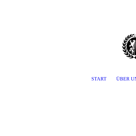
START
ÜBER U